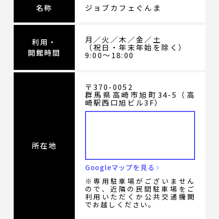
名称
ジョブカフェぐんま
月／火／木／金／土
利用・
（祝日・年末年始を除く）
開館時間
9:00〜18:00
〒370-0052
群馬県高崎市旭町34-5（高
崎駅西口旭ビル3F）
所在地
Googleマップを見る
※専用駐車場がございません
ので、近隣の民間駐車場をご
利用いただくか公共交通機関
でお越しください。