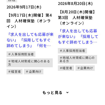
2026年8月20日(木)
2026年9月17日(木)
【8月20日(木)開催】
【9月17日(木)開催】第4
第3回 人材確保塾
回 人材確保塾（オンラ
（オンライン）
イン）
「求人を出しても応募
「求人を出しても応募が来
が来ない」 「採用して
ない」 「採用してもすぐ
もすぐ辞めてしまう」
辞めてしまう」 「何を変
「何を変えればいいの
えればいいのかわからな
＃人事採用担当者
かわからない」 そんな
＃人事採用担当者
い」 そんな課題を抱えて
＃地域人材育成に関心の
課題を抱えていません
ある方
＃地域人材育成に関心のある
いませんか？ 本セミナー
か？ 本セミナーは、
方
は、 “選ぶ採用”から“選ば
＃経営者
＃企業向け
“選ぶ採用”から“選ば
＃経営者
＃企業向け
れる採用”へ転換するため
れる採用”へ転換する
の実践型プログラム（全
ための実践型プログラ
10回）です。 労働市場の
ム（全10回）です。
変化を正しく捉え、 自社
もっと見る
労働市場の変化を正し
の強みを言語化し、 伝わ
く捉え、 自社の強みを
る求人・採用広報・組織づ
言語化し、 伝わる求