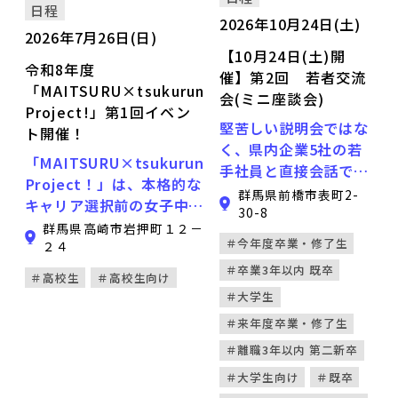
人事担当者や実際に現場で
日程
働く社員と直接対話するこ
2026年10月24日(土)
2026年7月26日(日)
とができます。 ＜こんな
【10月24日(土)開
方におすすめ＞ ・就職活
令和8年度
催】第2回 若者交流
動の前に、自分の価値観を
「MAITSURU×tsukurun
会(ミニ座談会)
整理したい学生 ・就職活
Project!」第1回イベン
堅苦しい説明会ではな
動本格化を前に、一度立ち
ト開催！
く、県内企業5社の若
止まって考えてみたい学生
「MAITSURU×tsukurun
手社員と直接会話でき
・内定は出ているものの、
Project！」は、本格的な
る交流イベントです。
もう一度進路を考えたい学
群馬県前橋市表町2-
キャリア選択前の女子中高
企業の社風や仕事の魅
30-8
生 ・企業説明ではなく、
生とその保護者を対象に、
群馬県高崎市岩押町１２－
力、就活の経験談を直
働く人のリアルな話を聞い
＃今年度卒業・修了生
デジタルスキルを活かして
２４
接聞くことができる絶
てみたい方 ＜プログラム
働くことの魅力を伝えるこ
＃卒業3年以内 既卒
好の機会です。 参加費
内容＞ ① 対話セッション
＃高校生
＃高校生向け
とで、将来的な女性デジタ
無料・服装自由。まず
＃大学生
少人数グループに分かれ、
ル人材の育成や就労の促
は気軽に参加してみま
企業の人事担当者や社員と
＃来年度卒業・修了生
進、男女の賃金格差の解消
しょう。
テーマに沿った対話を行い
＃離職3年以内 第二新卒
を目指します。 今回、令
ます。 ② フリートーク・
和8年度第1回イベントを
＃大学生向け
＃既卒
交流会（立食形式） 対話
開催します。「デジタル分