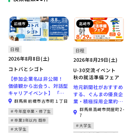
前橋市
高崎市
日程
日程
2026年8月8日(土)
2026年8月29日(土)
コトバとシゴト
U-30交流イベント
秋の就活準備フェア
【参加企業名は非公開！
価値観から出会う、対話型
地元新聞社がおすすめ
キャリアイベント】 「コ
する、ぐんまの優良企
トバとシゴト」は、「どん
業・積極採用企業約50
群馬県前橋市古市町１丁目
な仕事に就くか」よりも、
社（参加企業は随時更
群馬県高崎市問屋町2-
＃今年度卒業・修了生
「どんな価値観で働きたい
新）が参加します！ 業
7
＃卒業3年以内 既卒
か」を大切にする対話型キ
界研究が1日で出来る
＃大学生
ャリアイベントです。 い
ほか、企業の若手社員
＃大学生