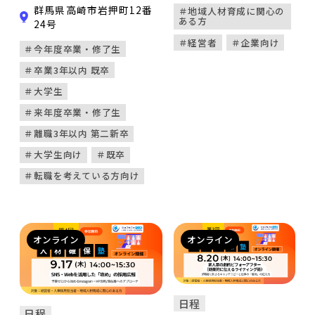
合う仕事や働き方のヒント
群馬県高崎市岩押町12番
＃地域人材育成に関心の
課題を抱えていません
ある方
を見つける交流イベントで
24号
か？ 本セミナーは、
す。 仕事内容や職場の雰
＃経営者
＃企業向け
“選ぶ採用”から“選ば
＃今年度卒業・修了生
囲気、働く人の考え方な
れる採用”へ転換する
＃卒業3年以内 既卒
ど、 求人情報だけでは分
ための実践型プログラ
からない“リアル”に触れ
＃大学生
ム（全10回）です。
ることで、 仕事選びの視
＃来年度卒業・修了生
労働市場の変化を正し
野が広がります。 「何が
く捉え、 自社の強みを
＃離職3年以内 第二新卒
向いているか分からない」
言語化し、 伝わる求
＃大学生向け
＃既卒
「いろいろな仕事を見てみ
人・採用広報・組織づ
たい」 そんな方におすす
＃転職を考えている方向け
くりまでを体系的に学
めです。
びます。
オンライン
オンライン
日程
日程