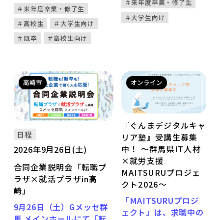
＃来年度卒業・修了生
わゆる合同企業説明会や就
（30歳以下）と交流で
＃来年度卒業・修了生
職セミナーとは異なり、
き、リアルな社会人の
＃大学生向け
＃高校生
＃大学生向け
学生と社会人がフラットな
今を知ることができま
＃既卒
＃高校生向け
立場で対話しながら、仕事
す。さらには面接対策
観・価値観・働くことへの
などにもバッチリの対
考え方を共有。 肩書きや
面イベントです。 様々
企業名といった情報にとら
なイベントや抽選会、
高崎市
オンライン
われず、“働く人の言
参加者特典をたくさん
葉”そのものに触れること
用意してお待ちしてい
で、 参加者自身が自分の
ます！
価値観を見つめ直し、言葉
『ぐんまデジタルキャ
にしていくことを目的とし
日程
リア塾』受講生募集
ています。 ＜本イベント
中！ ～群馬県IT人材
2026年9月26日(土)
の特徴＞ 本イベントで
×就労支援
合同企業説明会「転職プ
は、 参加企業名をあえて
MAITSURUプロジェ
ラザ×就活プラザin高
【非公開】としています。
クト2026～
崎」
企業名やブランドによる先
「MAITSURUプロジ
入観をなくし、「どんな会
9月26日（土）Gメッセ群
ェクト」は、求職中の
社か」ではなく、 「どん
馬 メインホールにて「転