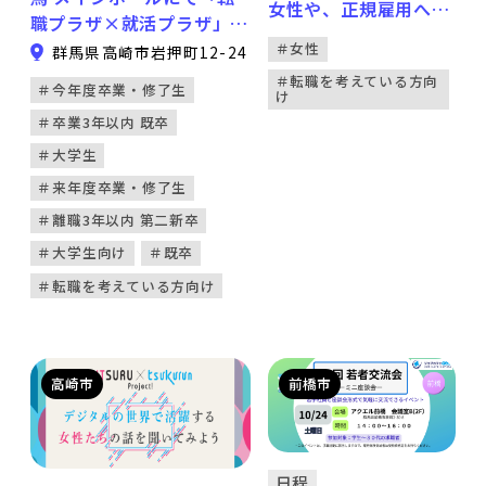
女性や、正規雇用への
な価値観を持った人が、ど
職プラザ×就活プラザ」を
転換・転職等を目指す
んな想いで働いているの
開催します。 本イベント
＃女性
群馬県高崎市岩押町12-24
女性を対象に、デジタ
か」 に向き合ってほしい
は地域で働く方達を応援す
＃転職を考えている方向
ルスキルの習得から就
＃今年度卒業・修了生
と考えているためです。
け
るライブ転職／就活イベン
労・キャリアアップま
先入観なく対話に臨めるこ
＃卒業3年以内 既卒
トです。 群馬県内に本社
でを一体的に支援する
とで、偶然の会話や共感を
または事業所を持つ地元企
＃大学生
事業です。 令和8年度
きっかけに、 「自分に合
業を中心に様々な優良企業
＃来年度卒業・修了生
は、仕事に直結するデ
う働き方」や「大切にした
が多数出展。 入場無料・
ジタルスキル講座、キ
＃離職3年以内 第二新卒
い軸」に気づく出会いが生
服装自由・履歴書不要です
ャリア支援、県内企業
まれやすいことも、本イベ
＃大学生向け
＃既卒
のでお気軽においでくださ
とのマッチングイベン
ントの特徴です。 ＜参加
い！
＃転職を考えている方向け
ト等を実施する「ぐん
企業について＞ 当日は、
まデジタルキャリア
群馬最大手金融機関、群馬
塾」を開講します。 デ
最大手自動車ディーラー、
ジタルスキルを習得
官公庁、東証スタンダート
高崎市
前橋市
し、就労・キャリアア
上場企業などなど、 群馬
ップを目指す方のご参
県を代表する大手・地域企
加をお待ちしていま
業 計8社が参加予定です。
す。
日程