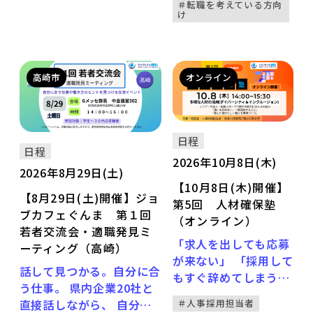
＃転職を考えている方向
セッション後は自由参加の
け
野で働く女性の話を聞いて
交流会を開催。 よりカジ
みたい」、また「将来の進
ュアルに交流できます。
路を考えている」といった
方も、ぜひお気軽にご参加
高崎市
オンライン
ください。
日程
日程
2026年10月8日(木)
2026年8月29日(土)
【10月8日(木)開催】
【8月29日(土)開催】ジョ
第5回 人材確保塾
ブカフェぐんま 第１回
（オンライン）
若者交流会・適職発見ミ
「求人を出しても応募
ーティング（高崎）
が来ない」 「採用して
話して見つかる。自分に合
もすぐ辞めてしまう」
う仕事。 県内企業20社と
「何を変えればいいの
直接話しながら、 自分に
＃人事採用担当者
かわからない」 そんな